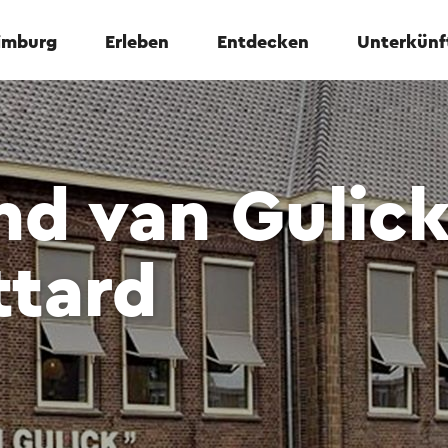
Limburg
Erleben
Entdecken
Unterkünf
nd van Gulic
ttard