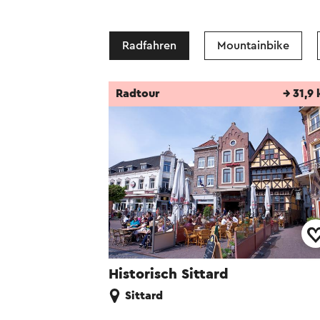
Radfahren
Mountainbike
Radtour
→ 31,9
Historisch Sittard
Sittard