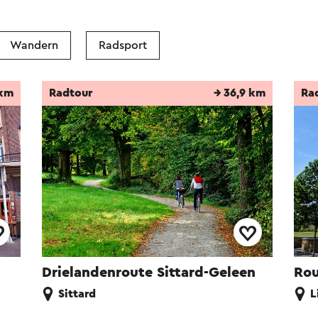
Wandern
Radsport
 km
Radtour
→ 36,9 km
Ra
Drielandenroute Sittard-Geleen
Rou
Sittard
L