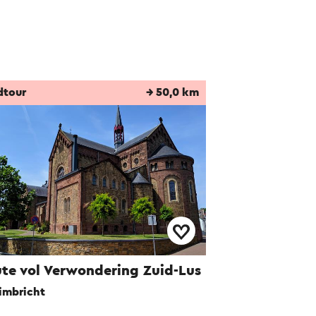
dtour
→ 50,0 km
te vol Verwondering Zuid-Lus
imbricht