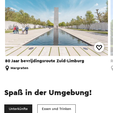
80 Jaar bevrijdingsroute Zuid-Limburg
R
Margraten
Spaß in der Umgebung!
Unterkünfte
Essen und Trinken