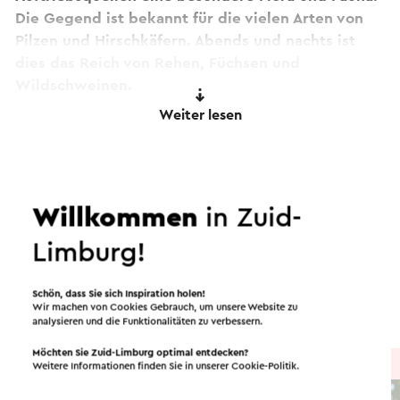
Die Gegend ist bekannt für die vielen Arten von
Pilzen und Hirschkäfern. Abends und nachts ist
dies das Reich von Rehen, Füchsen und
Wildschweinen.
Weiter lesen
Dieser Text wurde mit Hilfe eines Online-
Übersetzungsdienstes automatisch übersetzt.
Routen in der Region
Willkommen
in Zuid-
Limburg!
Radfahren
Mountainbike
Wandern
Schön, dass Sie sich Inspiration holen!
Radsport
Wir machen von Cookies Gebrauch, um unsere Website zu
analysieren und die Funktionalitäten zu verbessern.
Möchten Sie Zuid-Limburg optimal entdecken?
Radtour
→ 34,6 km
Weitere Informationen finden Sie in unserer
Cookie-Politik
.