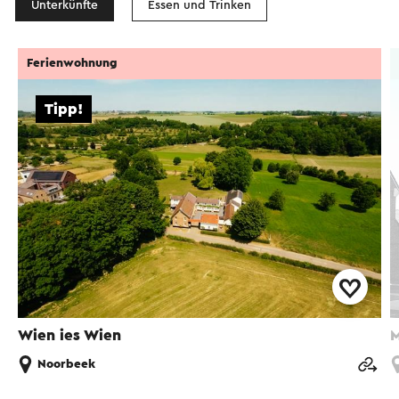
Unterkünfte
Essen und Trinken
Ferienwohnung
Tipp!
Wien ies Wien
M
Noorbeek