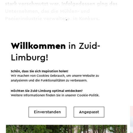
stark verschmutzt war. Infolgedessen ging das
Unternehmen, das die Mühlen- und
Papierindustrie verwaltete, in Konkurs.
Weiter lesen
Nach der öffentlichen Versteigerung wurde die
Papierfabrik zu einer Getreidemühle umgebaut
Willkommen
in Zuid-
und modernisiert. Nach dem Zweiten Weltkrieg
Routen in der Region
Limburg!
ging die Nutzung zurück. Bis in den 1970er Jahren
die Nachfrage nach traditionell gemahlenem
Weizen- und Backroggenmehl stieg. Die Mühle ist
Schön, dass Sie sich Inspiration holen!
Wir machen von Cookies Gebrauch, um unsere Website zu
Radfahren
Mountainbike
Wandern
bis heute voll im Einsatz.
analysieren und die Funktionalitäten zu verbessern.
Dieser Text wurde mit Hilfe eines Online-
Möchten Sie Zuid-Limburg optimal entdecken?
Radsport
Gravelbiken
Übersetzungsdienstes automatisch übersetzt.
Weitere Informationen finden Sie in unserer
Cookie-Politik
.
Radtour
→ 126,1 km
Einverstanden
Angepasst