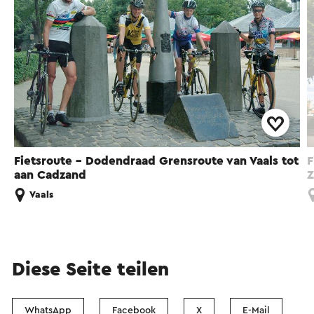
Fietsroute - Dodendraad Grensroute van Vaals tot
F
aan Cadzand
Z
Vaals
Diese Seite teilen
WhatsApp
Facebook
X
E-Mail