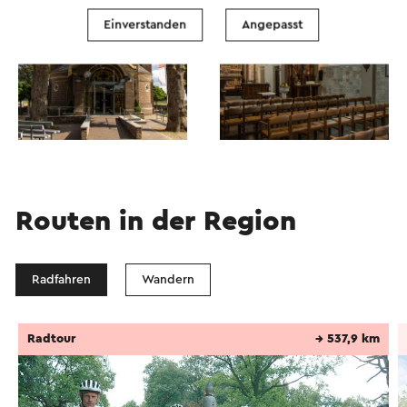
Onze-Lieve-Vrouw van Rustkerk in Heppeneert
Einverstanden
Angepasst
betritt.
Dieser Text wurde mit Hilfe eines Online-
Übersetzungsdienstes automatisch übersetzt.
Routen in der Region
Radfahren
Wandern
Radtour
→ 537,9 km