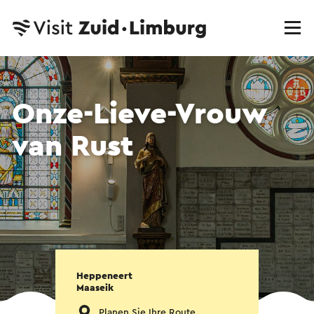
Onze-Lieve-Vrouw
van Rust
Heppeneert
Maaseik
Planen Sie Ihre Route