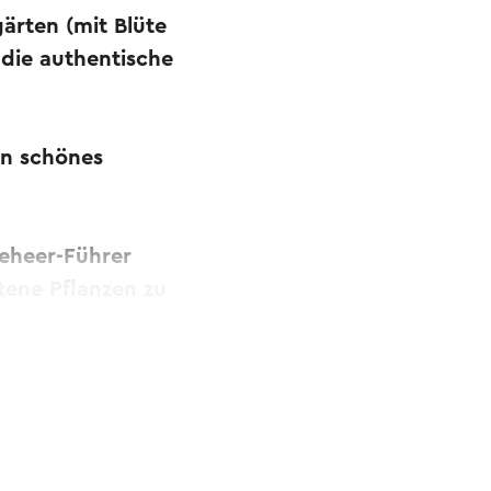
ärten (mit Blüte
die authentische
in schönes
beheer-Führer
tene Pflanzen zu
bersetzt.