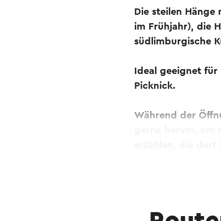
Die steilen Hänge 
im Frühjahr), die
südlimburgische K
Ideal geeignet für
Picknick.
Während der Öffnu
gerne herum, um I
erzählen, die dort
Dieser Text wurde mit