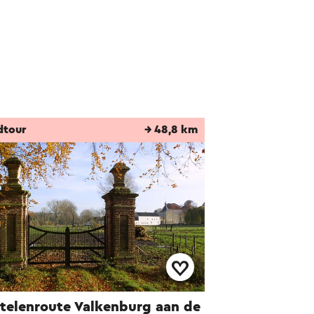
dtour
→ 48,8 km
telenroute Valkenburg aan de