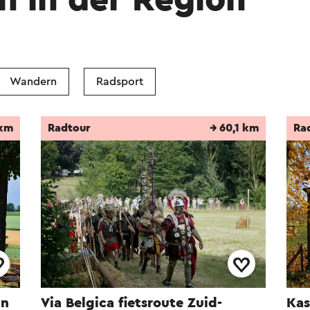
n in der Region
Wandern
Radsport
 km
Radtour
→ 60,1 km
Ra
an
Via Belgica fietsroute Zuid-
Kas