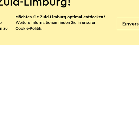
Zuid-Limburg!
Möchten Sie Zuid-Limburg optimal entdecken?
te teilen
e
Weitere Informationen finden Sie in unserer
Einver
n zu
Cookie-Politik
.
Facebook
X
E-Mail
it Zuid-Limburg Shops