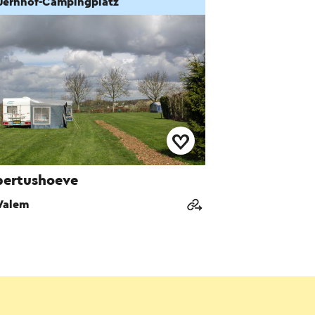
uernhof-Campingplatz
ertushoeve
alem