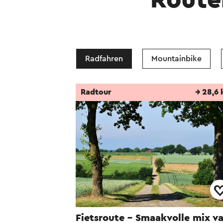
Route
Radfahren
Mountainbike
Radtour
→ 28,6
Fietsroute - Smaakvolle mix v