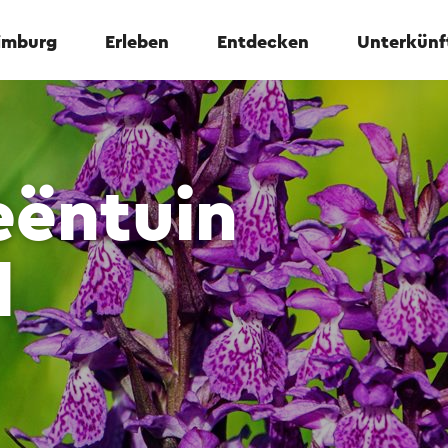
Limburg
Erleben
Entdecken
Unterkünf
eëntuin
l