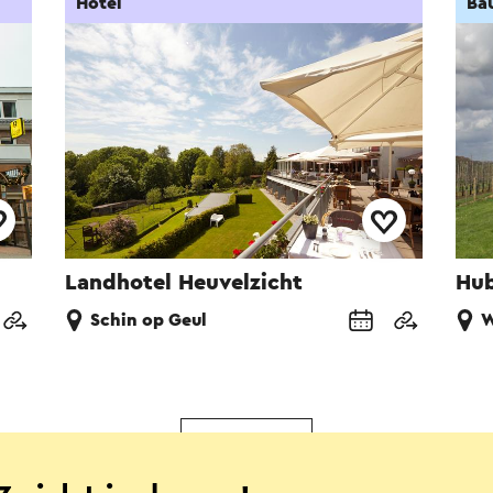
Hotel
Ba
Landhotel Heuvelzicht
Hub
Schin op Geul
W
Mehr sehen