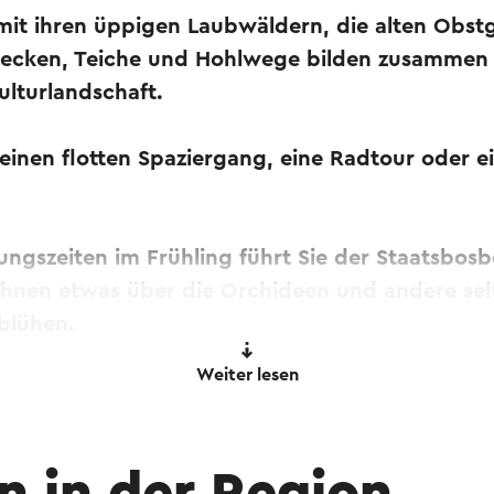
mit ihren üppigen Laubwäldern, die alten Obstg
 Hecken, Teiche und Hohlwege bilden zusammen 
ulturlandschaft.
 einen flotten Spaziergang, eine Radtour oder e
ngszeiten im Frühling führt Sie der Staatsbos
hnen etwas über die Orchideen und andere sel
 blühen.
 Hilfe eines Online-Übersetzungsdienstes automatisch ü
Weiter lesen