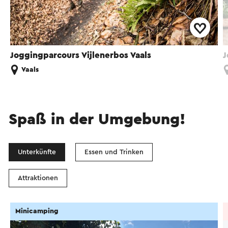
Joggingparcours Vijlenerbos Vaals
J
Vaals
Spaß in der Umgebung!
Unterkünfte
Essen und Trinken
Attraktionen
Minicamping