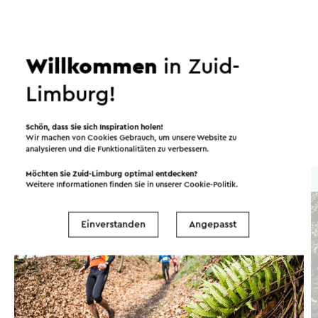
Routen in der Region
Willkommen
in Zuid-
Limburg!
Laufen
Mountainbike
Wandern
Schön, dass Sie sich Inspiration holen!
Radsport
Wir machen von Cookies Gebrauch, um unsere Website zu
analysieren und die Funktionalitäten zu verbessern.
Möchten Sie Zuid-Limburg optimal entdecken?
Lauftour
→ 5,5 km
Weitere Informationen finden Sie in unserer
Cookie-Politik
.
Einverstanden
Angepasst