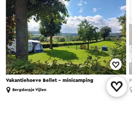
Vakantiehoeve Bellet - minicamping
P
Bergdorpje Vijlen
Diese Seite teilen