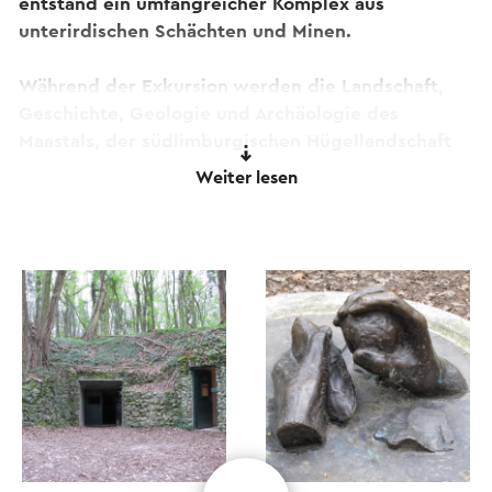
entstand ein umfangreicher Komplex aus
unterirdischen Schächten und Minen.
Während der Exkursion werden die Landschaft,
Geschichte, Geologie und Archäologie des
Maastals, der südlimburgischen Hügellandschaft
und die faszinierende Geschichte der Ausgrabung
Weiter lesen
erzählt. Im Besuchergang können Sie einen Blick
in das Bergwerk werfen und der Führer erzählt
Ihnen von diesem Zeugen längst vergangener
Zeiten. Sie wandern durch das schöne Savelsbos
auf begehbaren Wanderwegen zum
Feuersteinbergwerk.
Zwischen dem 1. April und dem 1. Oktober werden
an ausgewählten Wochenendtagen und
Werktagsabenden während der Feiertage (Ostern,
Juli-August usw.) und außerhalb der Feiertage