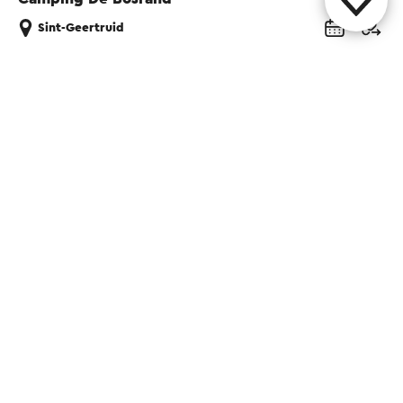
Sint-Geertruid
Diese Seite teilen
WhatsApp
Facebook
X
E-Mail
Kontakt
Visit Zuid-Limburg Shops