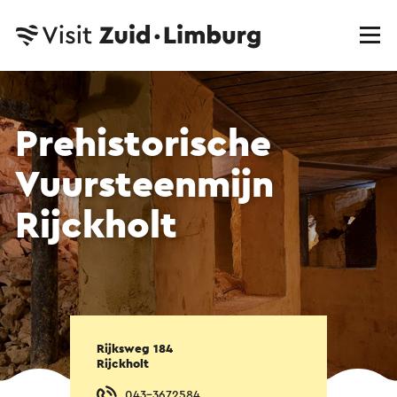
Prehistorische
Vuursteenmijn
Rijckholt
Rijksweg 184
Rijckholt
043-3672584