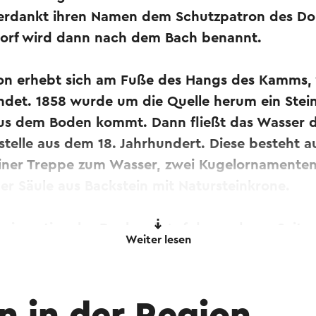
verdankt ihren Namen dem Schutzpatron des Do
 Dorf wird dann nach dem Bach benannt.
ron erhebt sich am Fuße des Hangs des Kamms,
ndet. 1858 wurde um die Quelle herum ein Stei
s dem Boden kommt. Dann fließt das Wasser d
telle aus dem 18. Jahrhundert. Diese besteht a
iner Treppe zum Wasser, zwei Kugelornamenten,
ner Säule aus Backstein mit Natursteinkrone.
t ein nationales Denkmal. Auf der anderen Seit
Weiter lesen
auer errichtet. Nach dem Überqueren der Stra
h seinen Weg frei durch das Noordal fortsetzen
 der Straße fließt, wurde 2008 ein Kunstwerk 
 Wanders aufgestellt, das die heilige Brigida mi