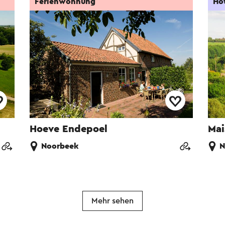
Ferienwohnung
Ho
Hoeve Endepoel
Mai
Noorbeek
N
Mehr sehen