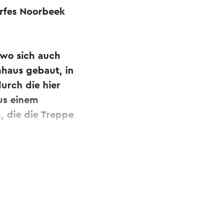
rfes Noorbeek
 wo sich auch
nhaus gebaut, in
urch die hier
us einem
 die die Treppe
e des Waschraums
ße Noorbeek-
. An der Stelle,
des norwegischen
t Vieh darstellt.