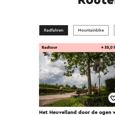
Route
Dieser Text wurde mit
Radfahren
Mountainbike
Radtour
→ 35,0
Het Heuvelland door de ogen 