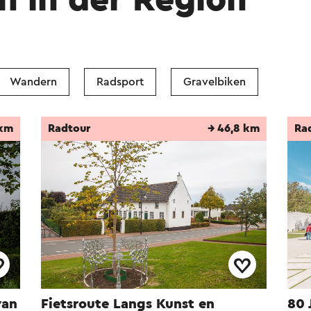
n in der Region
 Hilfe eines Online-Übersetzungsdienstes automatisch ü
Wandern
Radsport
Gravelbiken
 km
Radtour
→ 46,8 km
Ra
van
Fietsroute Langs Kunst en
80 