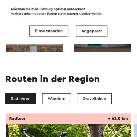
lateinischen Chronogramm („aUXILIo DIVIno In
Möchten Sie Zuid-Limburg optimal entdecken?
peste et ACrl Igne tUeMUr“) in die Seitenwand
Weitere Informationen finden Sie in unserer
Cookie-Politik
.
des Gebäudes eingemauert. Die Übersetzung
lautet: „Durch göttliche Hilfe werden wir vor Pest
Einverstanden
Angepasst
und großem Feuer bewahrt“. Jahr 1687.
Dieser Text wurde mit Hilfe eines Online-
Übersetzungsdienstes automatisch übersetzt.
Routen in der Region
Radfahren
Wandern
Gravelbiken
Radtour
→ 62,0 km