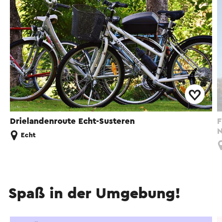
Drielandenroute Echt-Susteren
F
N
Echt
Spaß in der Umgebung!