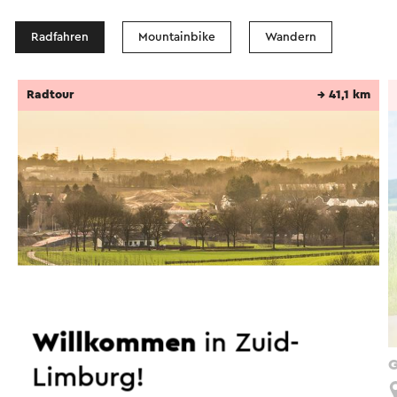
Radfahren
Mountainbike
Wandern
Radtour
→ 41,1 km
Willkommen
in Zuid-
Buitenring fietsroute
G
Limburg!
Nuth