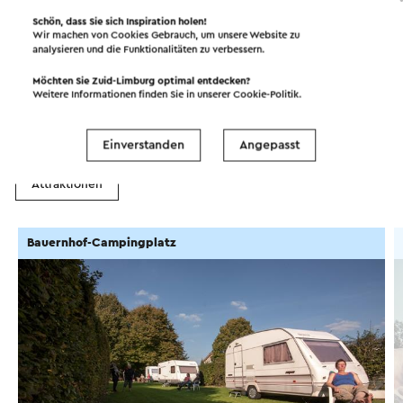
Schön, dass Sie sich Inspiration holen!
Wir machen von Cookies Gebrauch, um unsere Website zu
analysieren und die Funktionalitäten zu verbessern.
Spaß in der Umgebung!
Möchten Sie Zuid-Limburg optimal entdecken?
Weitere Informationen finden Sie in unserer
Cookie-Politik
.
Unterkünfte
Essen und Trinken
Einverstanden
Angepasst
Attraktionen
Bauernhof-Campingplatz