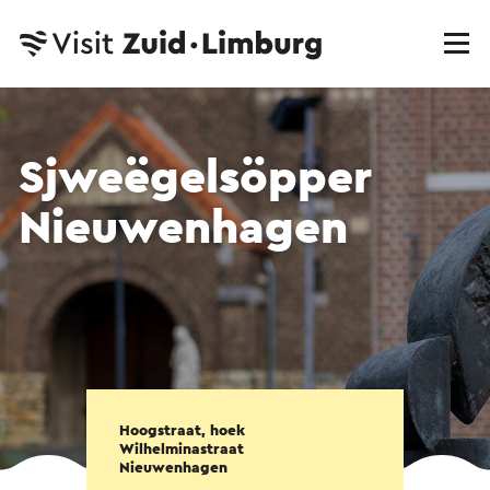
Sjweëgelsöpper
Nieuwenhagen
Hoogstraat, hoek
Wilhelminastraat
Nieuwenhagen