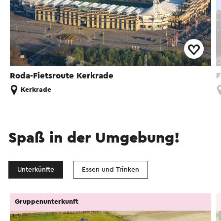
Roda-Fietsroute Kerkrade
F
Kerkrade
Spaß in der Umgebung!
Unterkünfte
Essen und Trinken
Gruppenunterkunft