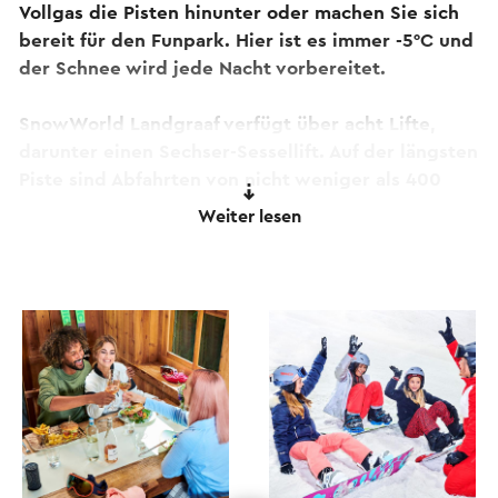
Vollgas die Pisten hinunter oder machen Sie sich
bereit für den Funpark. Hier ist es immer -5°C und
der Schnee wird jede Nacht vorbereitet.
SnowWorld Landgraaf verfügt über acht Lifte,
darunter einen Sechser-Sessellift. Auf der längsten
Piste sind Abfahrten von nicht weniger als 400
Metern möglich. Für Kinder und Anfänger gibt es
Weiter lesen
zwei jeweils 100 Meter lange Übungshänge mit
jeweils eigenem Hang.
Außerdem gibt es einen tollen Funpark mit
zahlreichen Kickern, Rails und Boxen. Bei
SnowWorld Landgraaf können Sie das Skifahren
oder Snowboarden kennenlernen und sich optimal
auf die neue Wintersportsaison vorbereiten.
SnowWorld verfügt über verschiedene