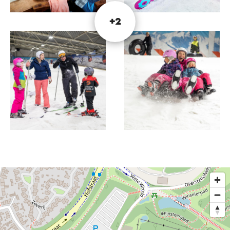
stimmungsvolle Restaurants, Bars und Hallen. Eine
schöne Kleinigkeit zu essen oder zu trinken, das
+2
ist bei SnowWorld möglich!
Ein Besuch bei SnowWorld ist absolut
koronasicher. Bei SnowWorld steht die Sicherheit
seiner Besucher und Mitarbeiter an erster Stelle
und alle RIVM-Regeln werden eingehalten.
Dieser Text wurde mit Hilfe eines Online-
Übersetzungsdienstes automatisch übersetzt.