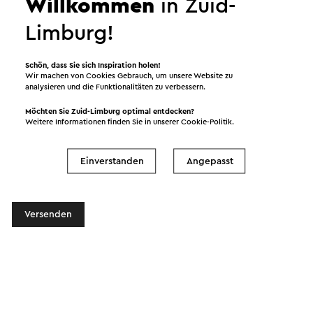
Willkommen
in Zuid-
Nachricht
Limburg!
Schön, dass Sie sich Inspiration holen!
Wir machen von Cookies Gebrauch, um unsere Website zu
analysieren und die Funktionalitäten zu verbessern.
Möchten Sie Zuid-Limburg optimal entdecken?
Weitere Informationen finden Sie in unserer
Cookie-Politik
.
Ich möchte den Newsletter von Visit Zuid-
Einverstanden
Angepasst
Limburg erhalten.
Versenden