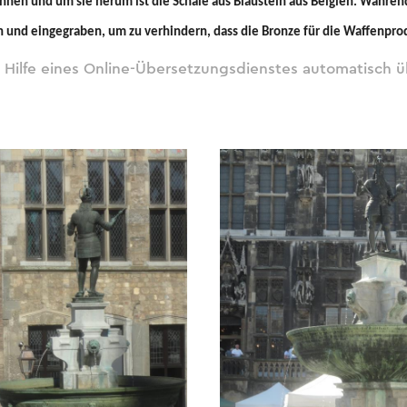
nen und um sie herum ist die Schale aus Blaustein aus Belgien. Währen
 und eingegraben, um zu verhindern, dass die Bronze für die Waffenpro
 Hilfe eines Online-Übersetzungsdienstes automatisch ü