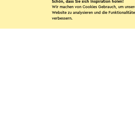
Schön, dass Sie sich Inspiration holen!
Wir machen von Cookies Gebrauch, um unser
Website zu analysieren und die Funktionalitäte
verbessern.
Kontakt
Vis
Folgen Sie uns
Cookies
Date