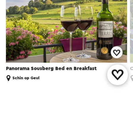
Panorama Sousberg Bed en Breakfast
C
Schin op Geul
Diese Seite teilen
WhatsApp
Facebook
X
E-Mail