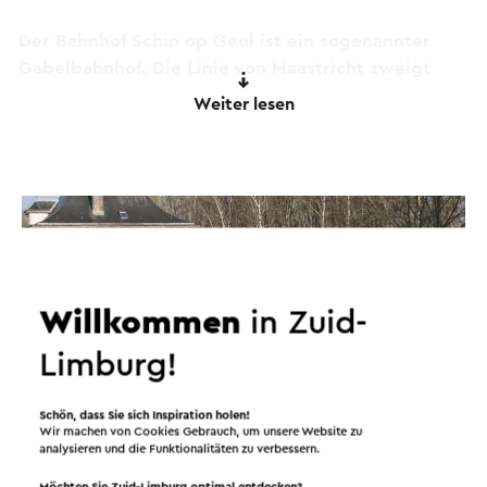
Der Bahnhof Schin op Geul ist ein sogenannter
Gabelbahnhof. Die Linie von Maastricht zweigt
hier nach Kerkrade und nach Simpelveld ab. Ein
Weiter lesen
alter Dampfzug, die Miljoenenlijn, fährt auf der
Strecke Schin op Geul - Simpelveld.
Dieser Text wurde mit Hilfe eines Online-
Übersetzungsdienstes automatisch übersetzt.
Willkommen
in Zuid-
Limburg!
Schön, dass Sie sich Inspiration holen!
Wir machen von Cookies Gebrauch, um unsere Website zu
analysieren und die Funktionalitäten zu verbessern.
Möchten Sie Zuid-Limburg optimal entdecken?