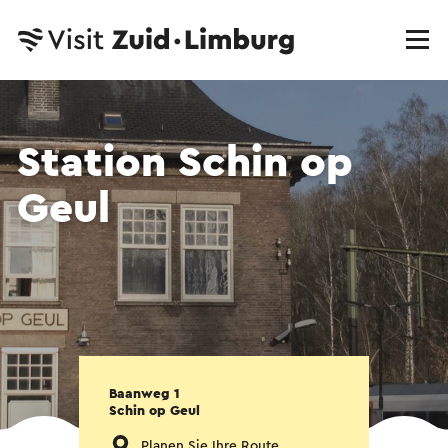
Station Schin op
Geul
Baanweg 1
Schin op Geul
Planen Sie Ihre Route