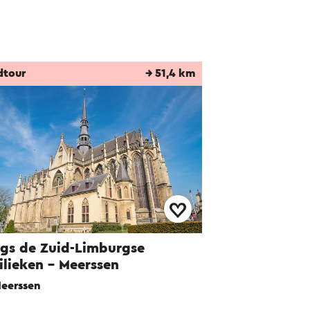
dtour
→ 51,4 km
gs de Zuid-Limburgse
ilieken - Meerssen
eerssen