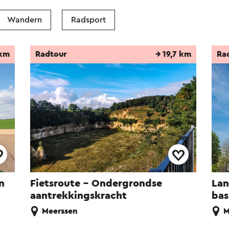
Wandern
Radsport
 km
Radtour
→ 19,7 km
Ra
n
Fietsroute - Ondergrondse
Lan
aantrekkingskracht
bas
Meerssen
M