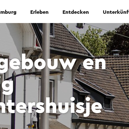
Limburg
Erleben
Entdecken
Unterkünf
sgebouw en
ig
tershuisje