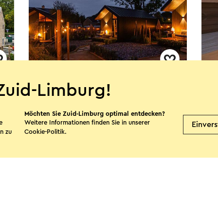
Mooidal Boutique Park
Moo
Zuid-Limburg!
Vill
Meerssen
Möchten Sie Zuid-Limburg optimal entdecken?
M
e
Weitere Informationen finden Sie in unserer
Einver
n zu
Cookie-Politik
.
Mehr sehen