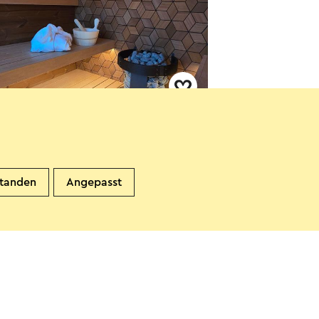
idal Boutique Park Wellness
a
eerssen
standen
Angepasst