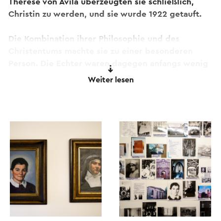
Therese von Avila überzeugten sie schließlich,
Christin zu werden, und sie wurde 1922 getauft.
Die Kombination ihrer Philosophie und des
Christentums machte sie zu einer besonderen
Person. Die Echter waren dagegen anfangs wenig
begeistert von der Verehrung ihrer ehemaligen
Weiter lesen
Dorfbewohnerin Edith Stein.
Trotzdem wurde sie 1998 schließlich
heiliggesprochen, obwohl sie wegen ihrer
jüdischen Abstammung eine etwas umstrittene
Heilige bleibt. Derzeit ist neben der Edith-Stein-
Stiftung das Museum der Frau im Edith-Stein-
Kulturhaus in Echt untergebracht, das einzige
seiner Art.
Nirgendwo in den Niederlanden gibt es ein