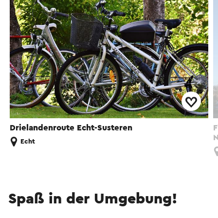
Drielandenroute Echt-Susteren
F
N
Echt
Spaß in der Umgebung!