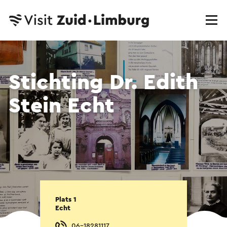
Stichting Dr. Edith
Stein Echt
Plats 1
Echt
06-18281117