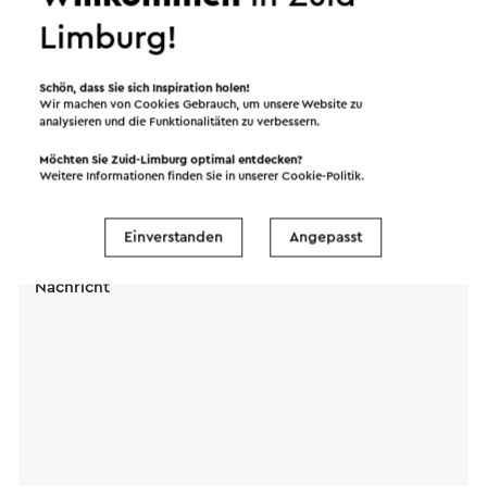
auf "Senden" gesendet. Unsere
Blick hinein? Sehen Sie sich die
360-Grad-Tour an
.
Limburg!
Datenschutzerklärung erläutert, wie Visit Zuid-
Dieser Text wurde mit Hilfe eines Online-
Limburg mit Ihren persönlichen Daten umgeht.
Übersetzungsdienstes automatisch übersetzt.
Schön, dass Sie sich Inspiration holen!
Wir machen von Cookies Gebrauch, um unsere Website zu
analysieren und die Funktionalitäten zu verbessern.
Name
Möchten Sie Zuid-Limburg optimal entdecken?
Weitere Informationen finden Sie in unserer
Cookie-Politik
.
E-Mail Adresse
Einverstanden
Angepasst
Nachricht