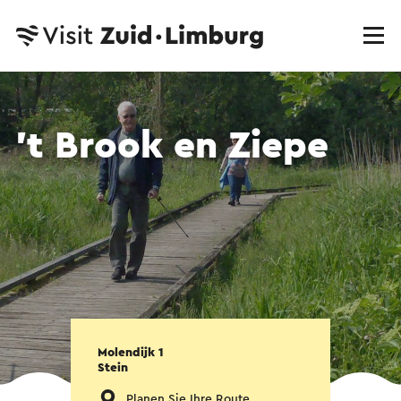
't Brook en Ziepe
Molendijk 1
Stein
Planen Sie Ihre Route