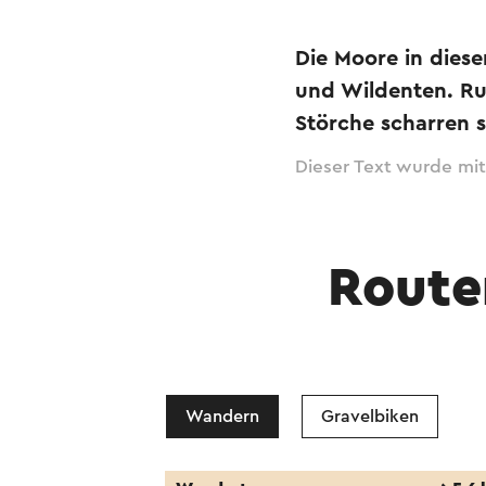
Die Moore in dies
und Wildenten. Ru
Störche scharren 
Dieser Text wurde mit
Route
Wandern
Gravelbiken