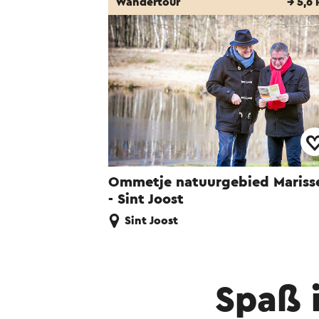
Wandertour
→ 5,6
Ommetje natuurgebied Mariss
- Sint Joost
Sint Joost
Spaß 