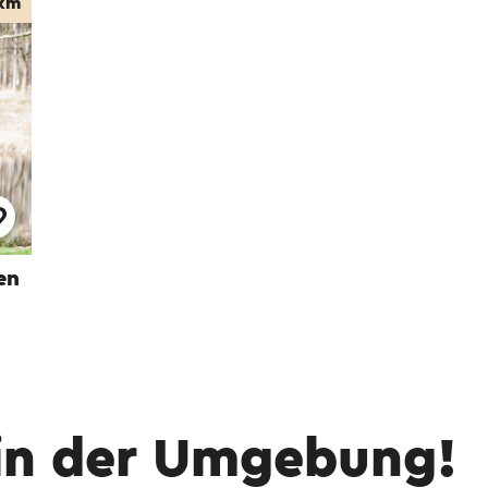
 km
en
in der Umgebung!