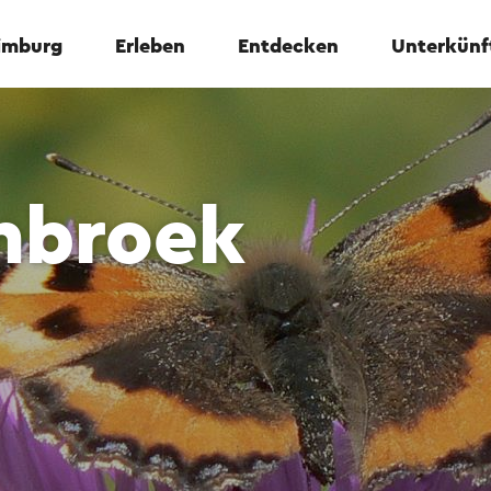
Limburg
Erleben
Entdecken
Unterkünf
enbroek