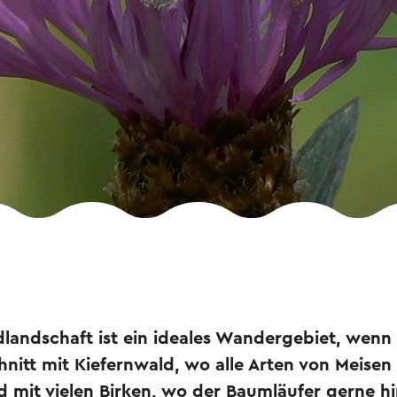
dlandschaft ist ein ideales Wandergebiet, wenn
hnitt mit Kiefernwald, wo alle Arten von Meisen 
d mit vielen Birken, wo der Baumläufer gerne 