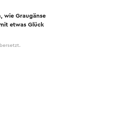
n, wie Graugänse
mit etwas Glück
bersetzt.