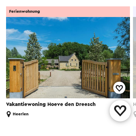
Übersetzungsdienstes automatisch übersetzt.
Ferienwohnung
Vakantiewoning Hoeve den Dreesch
H
Heerlen