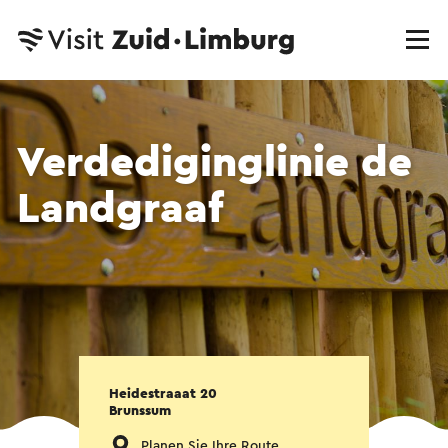
Verdediginglinie de
Landgraaf
Heidestraaat 20
Brunssum
Planen Sie Ihre Route