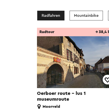
Radfahren
Mountainbike
Radtour
→ 38,4
Oerboer route – lus 1
museumroute
Moorveld