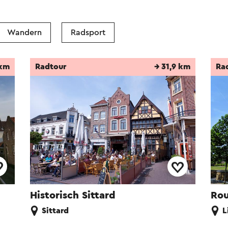
Wandern
Radsport
 km
Radtour
→ 31,9 km
Ra
Historisch Sittard
Rou
Sittard
L