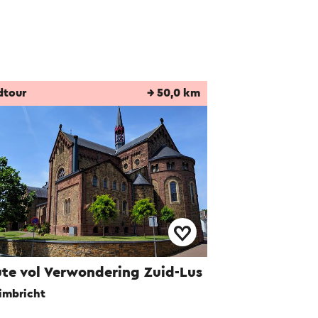
dtour
→ 50,0 km
te vol Verwondering Zuid-Lus
imbricht