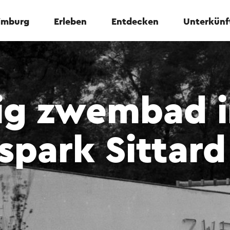
Limburg
Erleben
Entdecken
Unterkünf
ig zwembad i
spark Sittard