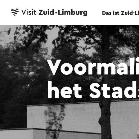
Das ist Zuid-
Voormal
het Stad