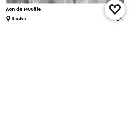
Aon de Muuële
Eijsden
Diese Seite teilen
WhatsApp
Facebook
X
E-Mail