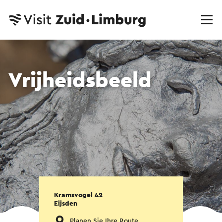
Vrijheidsbeeld
Kramsvogel 42
Eijsden
Planen Sie Ihre Route