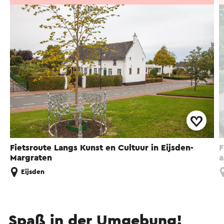
Fietsroute Langs Kunst en Cultuur in Eijsden-
F
Margraten
a
Eijsden
Spaß in der Umgebung!