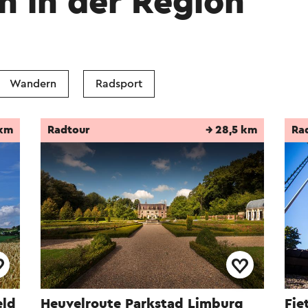
n in der Region
Wandern
Radsport
 km
Radtour
→ 28,5 km
Ra
eld
Heuvelroute Parkstad Limburg
Fie