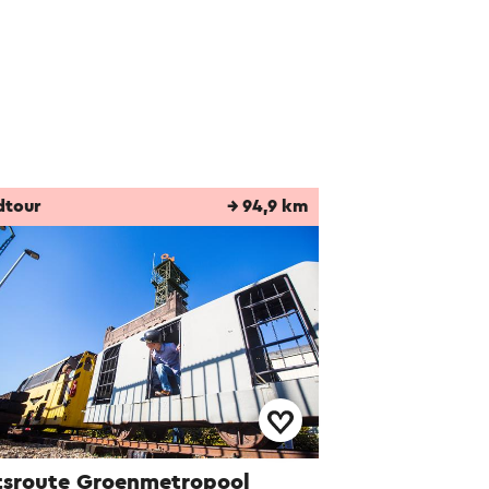
dtour
→ 94,9 km
tsroute Groenmetropool