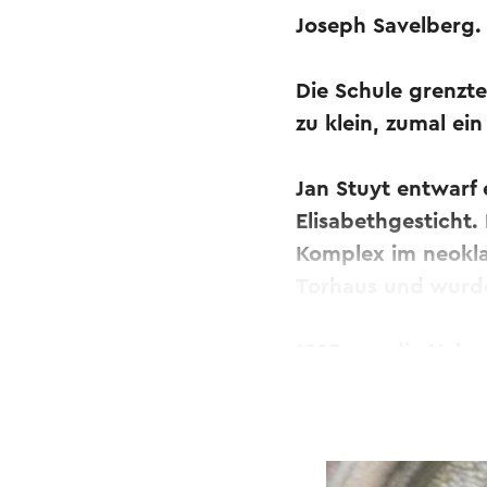
Joseph Savelberg.
Die Schule grenzt
zu klein, zumal e
Jan Stuyt entwarf
Elisabethgesticht.
Komplex im neoklas
Torhaus und wurde 
1993 zog die Heba
Akademischen Kran
Denkmalschutz und
den Namen Parc I