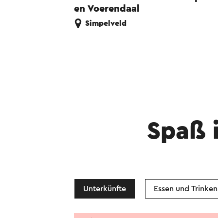
en Voerendaal
Simpelveld
Spaß 
Unterkünfte
Essen und Trinken