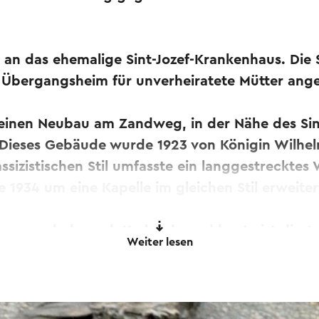
e an das ehemalige Sint-Jozef-Krankenhaus. Die
in Übergangsheim für unverheiratete Mütter an
 einen Neubau am Zandweg, in der Nähe des Sin
 Dieses Gebäude wurde 1923 von Königin Wilhel
sizistischen Stil umfasste ein langgestreckte
1934 um eine Kapelle im gleichen Stil erweiter
mmenschule nach Kerkrade und heute ist die A
Weiter lesen
kenhaus Maastricht untergebracht. Das Gebäu
 wird seit 1998 als Wohnanlage für Senioren g
mstenrade.