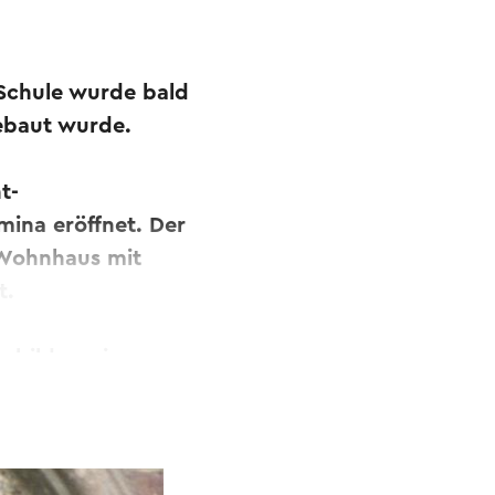
 Schule wurde bald
gebaut wurde.
t-
mina eröffnet. Der
s Wohnhaus mit
t.
usbildung im
de steht unter
enutzt und trägt