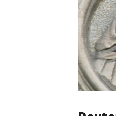
Am Gebäude ist ei
österreichischen L
Dieser Text wurde mit