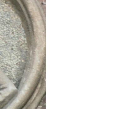
ort geborenen
bersetzt.