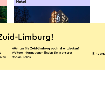
Hotel
Zuid-Limburg!
Möchten Sie Zuid-Limburg optimal entdecken?
e
Weitere Informationen finden Sie in unserer
Einver
n zu
Cookie-Politik
.
Hotel de Rousch
Heerlen
te teilen