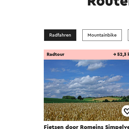
Route
Radfahren
Mountainbike
Radtour
→ 52,3
Fietsen door Romeins Simpelv