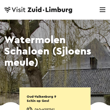
Watermolen
Schaloen (Sjloens
meule)
Oud-Valkenburg 9
Schin op Geul
043-4591561