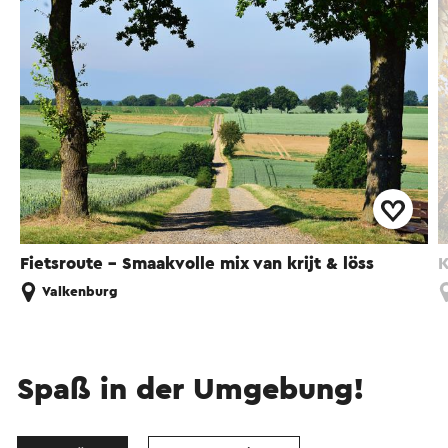
Fietsroute - Smaakvolle mix van krijt & löss
K
Valkenburg
Spaß in der Umgebung!