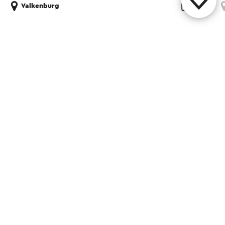
Valkenburg
Diese Seite teilen
WhatsApp
Facebook
X
E-Mail
Kontakt
Visit Zuid-Limburg Shops