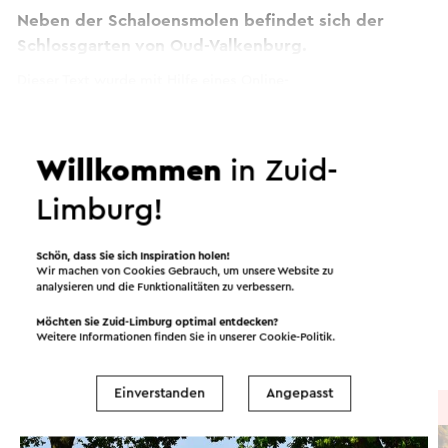
Neben der Schaloensmolen befindet sich der
Schlossgarten von Oud-Valkenburg.
Dieser Text wurde mit Hilfe eines Online-
Übersetzungsdienstes automatisch übersetzt.
Weiter lesen
Willkommen
in Zuid-
Limburg!
Routen in der Region
Schön, dass Sie sich Inspiration holen!
Wir machen von Cookies Gebrauch, um unsere Website zu
analysieren und die Funktionalitäten zu verbessern.
Radfahren
Mountainbike
Wandern
Möchten Sie Zuid-Limburg optimal entdecken?
Weitere Informationen finden Sie in unserer
Cookie-Politik
.
Radsport
Einverstanden
Angepasst
Radtour
→ 28,6 km