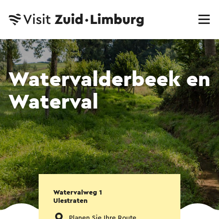
Watervalderbeek en
Waterval
Watervalweg 1
Ulestraten
Planen Sie Ihre Route