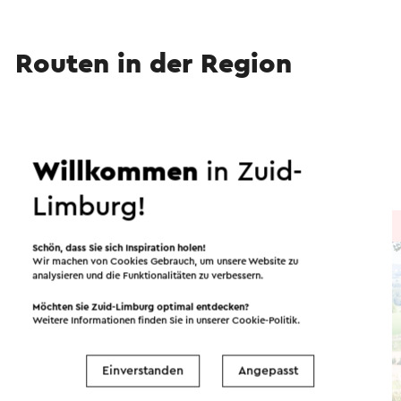
Routen in der Region
Radfahren
Mountainbike
Reiter
Willkommen
in Zuid-
Wandern
Radsport
Gravelbiken
Limburg!
Radtour
→ 45,9 km
Schön, dass Sie sich Inspiration holen!
Wir machen von Cookies Gebrauch, um unsere Website zu
analysieren und die Funktionalitäten zu verbessern.
Möchten Sie Zuid-Limburg optimal entdecken?
Weitere Informationen finden Sie in unserer
Cookie-Politik
.
Einverstanden
Angepasst