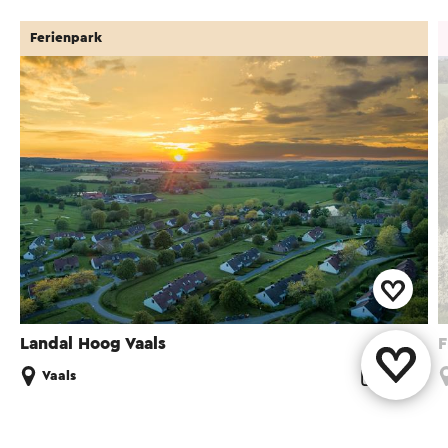
Ferienpark
Landal Hoog Vaals
F
Vaals