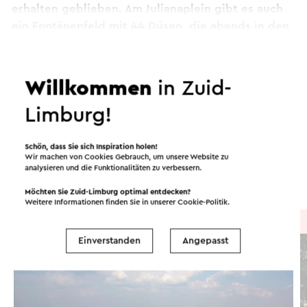
erhalten geblieben. Am Julianaplein gibt es auch
ein Fontänenfeld mit 44 Düsen, die abends in den
schönsten Farben erstrahlen.
Weiter lesen
Willkommen
in Zuid-
Dieser Text wurde mit Hilfe eines Online-
Übersetzungsdienstes automatisch übersetzt.
Limburg!
Routen in der Region
Schön, dass Sie sich Inspiration holen!
Wir machen von Cookies Gebrauch, um unsere Website zu
analysieren und die Funktionalitäten zu verbessern.
Radfahren
Wandern
Radsport
Möchten Sie Zuid-Limburg optimal entdecken?
Weitere Informationen finden Sie in unserer
Cookie-Politik
.
Radtour
→ 53,3 km
Einverstanden
Angepasst