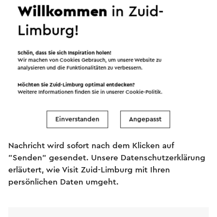
Willkommen
in Zuid-
Fromberg
→
Duur 1,5 uur
•
Prijs € 24,50
Limburg!
Ubachsberg
Schön, dass Sie sich Inspiration holen!
Wir machen von Cookies Gebrauch, um unsere Website zu
analysieren und die Funktionalitäten zu verbessern.
Senden Sie eine E-Mail
Möchten Sie Zuid-Limburg optimal entdecken?
Weitere Informationen finden Sie in unserer
Cookie-Politik
.
Einverstanden
Angepasst
Senden Sie eine E-Mail an Wijngoed Fromberg. Ihre
Nachricht wird sofort nach dem Klicken auf
"Senden" gesendet. Unsere Datenschutzerklärung
erläutert, wie Visit Zuid-Limburg mit Ihren
persönlichen Daten umgeht.