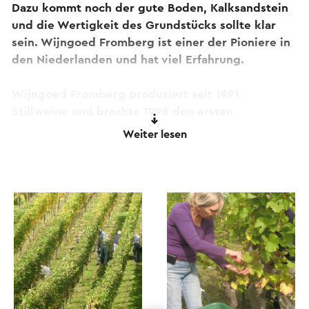
Dazu kommt noch der gute Boden, Kalksandstein
und die Wertigkeit des Grundstücks sollte klar
sein. Wijngoed Fromberg ist einer der Pioniere in
den Niederlanden und hat viel Erfahrung.
Wijngoed Fromberg produziert seit 1991
Stillweine und brachte 1996 den ersten
Schaumwein in den Niederlanden auf den Markt.
Weiter lesen
Also kommen Sie schnell und probieren Sie die
Atmosphäre des Limburger Landes.
Weingut Fromberg im Teil der
Route des Vins
Ubachsberg
.
Dieser Text wurde mit Hilfe eines Online-
Übersetzungsdienstes automatisch übersetzt.