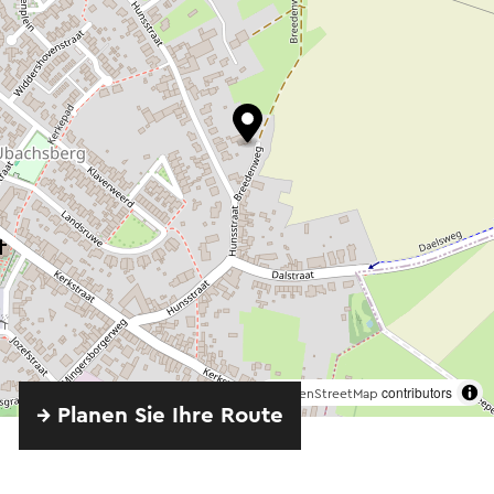
©
contributors
OpenStreetMap
→ Planen Sie Ihre Route