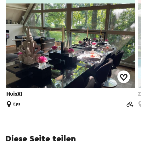
HuisXI
Z
Eys
Diese Seite teilen