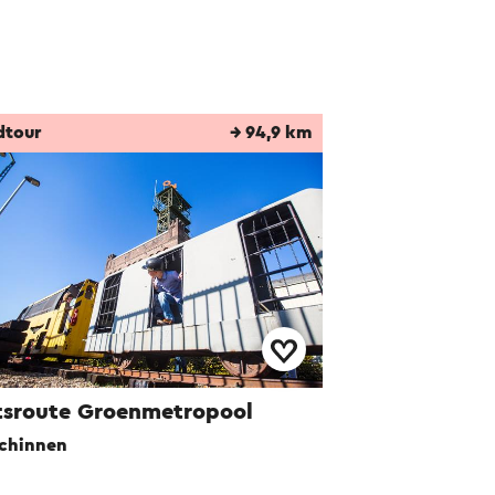
dtour
→ 94,9 km
tsroute Groenmetropool
chinnen