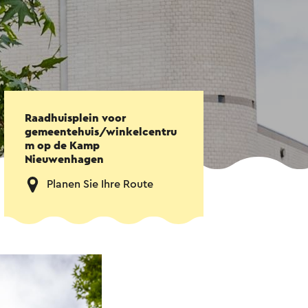
Raadhuisplein voor
gemeentehuis/winkelcentru
m op de Kamp
Nieuwenhagen
Planen Sie Ihre Route