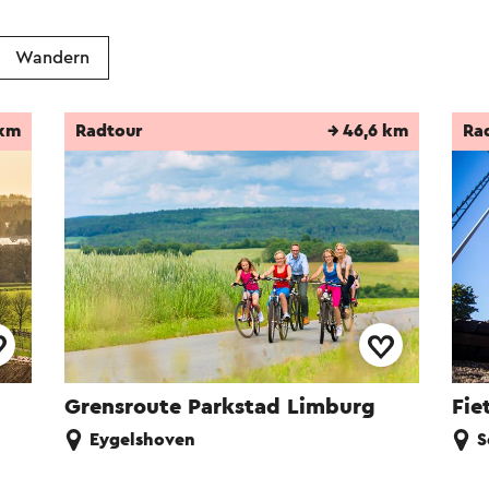
Wandern
 km
Radtour
→ 46,6 km
Ra
Grensroute Parkstad Limburg
Fie
Eygelshoven
S