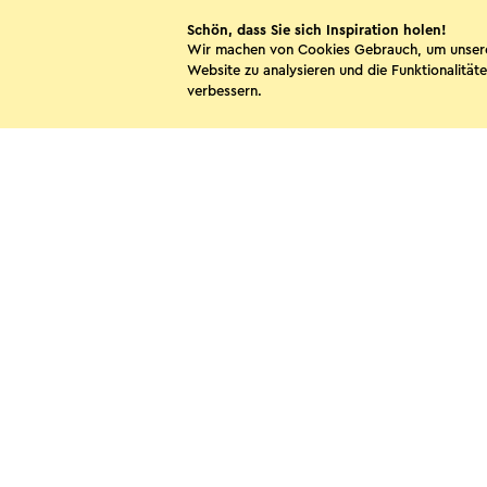
Schön, dass Sie sich Inspiration holen!
Wir machen von Cookies Gebrauch, um unser
Camping 't Geet Good
Website zu analysieren und die Funktionalitäte
verbessern.
Landgraaf
Diese Sei
WhatsApp