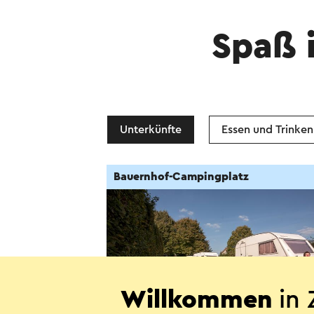
Spaß 
Unterkünfte
Essen und Trinken
Bauernhof-Campingplatz
Willkommen
in 