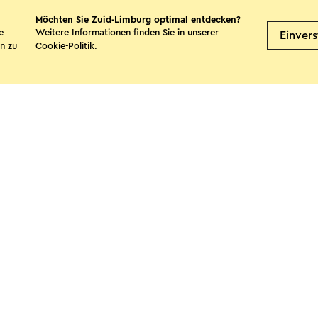
Möchten Sie Zuid-Limburg optimal entdecken?
e
Weitere Informationen finden Sie in unserer
Einver
Boerderijcamping de
n zu
Cookie-Politik
.
Limburgerhof
Landgraaf
te teilen
Facebook
X
E-Mail