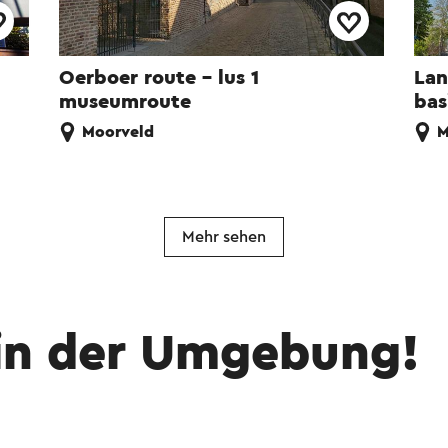
Oerboer route – lus 1
Lan
museumroute
bas
Moorveld
M
Mehr sehen
in der Umgebung!