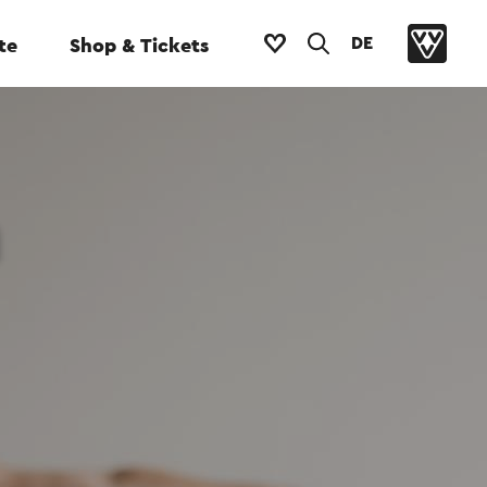
DE
te
Shop & Tickets
n