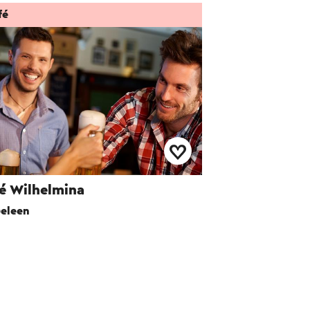
fé
é Wilhelmina
eleen