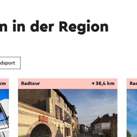
n in der Region
dsport
 km
Radtour
→ 38,4 km
Ra