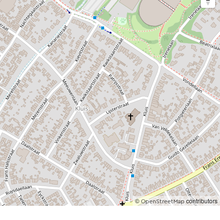
©
contributors
OpenStreetMap