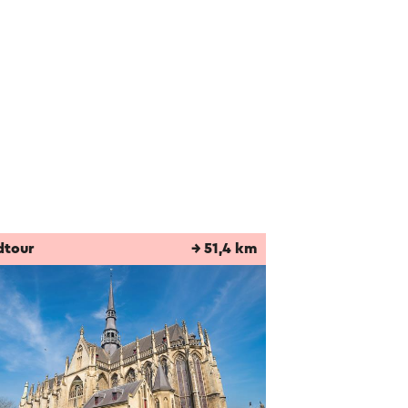
dtour
→ 51,4 km