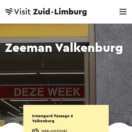
Zeeman Valkenburg
Irmengard Passage 6
Valkenburg
088-0070281