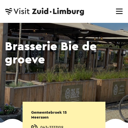
Brasserie Bie de
groeve
Gemeentebroek 15
Meerssen
043-3333109