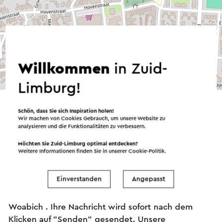
Willkommen
in Zuid-
©
contributors
OpenStreetMap
Limburg!
→ Planen Sie Ihre Route
Schön, dass Sie sich Inspiration holen!
Wir machen von Cookies Gebrauch, um unsere Website zu
analysieren und die Funktionalitäten zu verbessern.
Senden Sie eine E-Mail
Möchten Sie Zuid-Limburg optimal entdecken?
Weitere Informationen finden Sie in unserer
Cookie-Politik
.
Einverstanden
Angepasst
Senden Sie eine E-Mail an Brasserie 't Hert va
Woabich . Ihre Nachricht wird sofort nach dem
Klicken auf "Senden" gesendet. Unsere