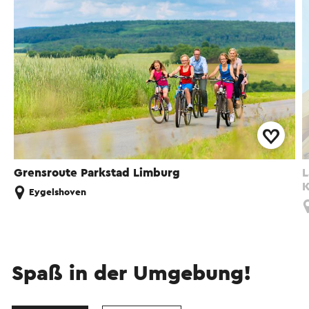
Grensroute Parkstad Limburg
L
K
Eygelshoven
Spaß in der Umgebung!