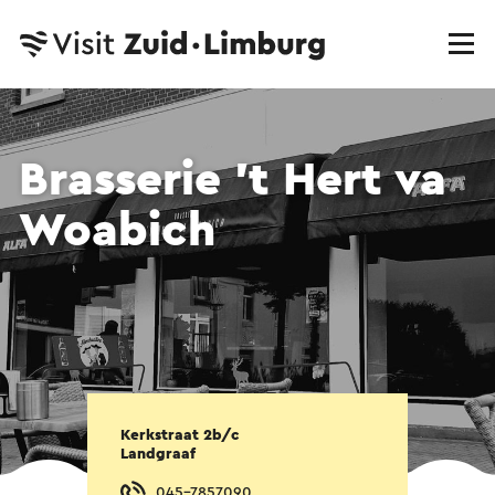
Brasserie 't Hert va
Woabich
Kerkstraat 2b/c
Landgraaf
045-7857090