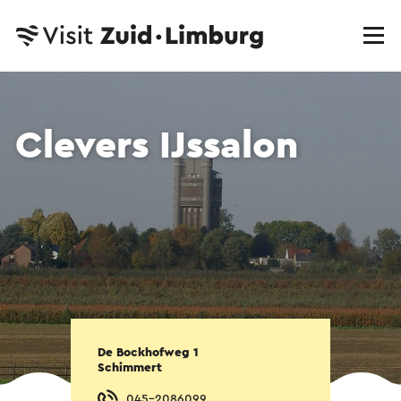
Clevers IJssalon
De Bockhofweg 1
Schimmert
045-2086099