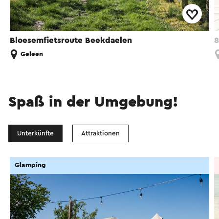
Bloesemfietsroute Beekdaelen
8
Geleen
Spaß in der Umgebung!
Unterkünfte
Attraktionen
Glamping