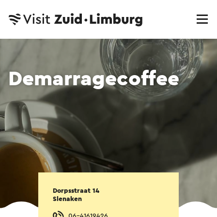
Demarragecoffee
Dorpsstraat 14
Slenaken
06-41619426