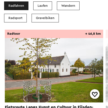
Radfahren
Laufen
Wandern
Radsport
Gravelbiken
Radtour
→ 46,8 km
Fietsroute Langs Kunst en Cultuur in Eijsden-
B