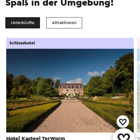
Spaß in der Umgebung!
Unterkünfte
Attraktionen
Schlosshotel
Hotel Kasteel TerWorm
V