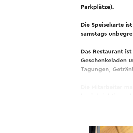
Parkplätze).
Die Speisekarte is
samstags unbegren
Das Restaurant ist
Geschenkeladen u
Tagungen, Getränk
Die Mitarbeiter m
berücksichtigen d
Dieser Text wurde mit