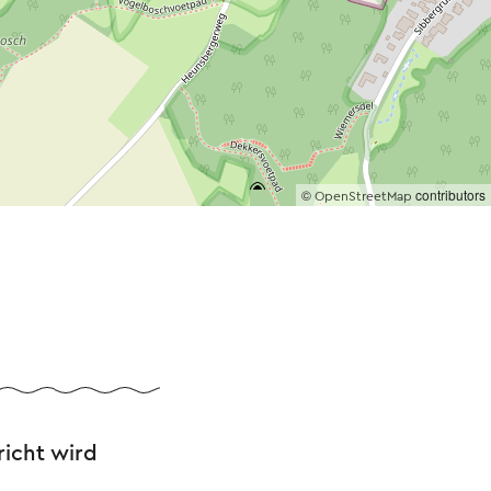
©
contributors
OpenStreetMap
richt wird