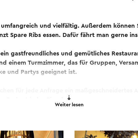
t umfangreich und vielfältig. Außerdem können 
zt Spare Ribs essen. Dafür fährt man gerne in
 ein gastfreundliches und gemütliches Restaura
nd einem Turmzimmer, das für Gruppen, Vers
e und Partys geeignet ist.
achen für jede Anfrage ein maßgeschneidertes
as Budget jedes Einzelnen.
Weiter lesen
 Hilfe eines Online-Übersetzungsdienstes automatisch ü