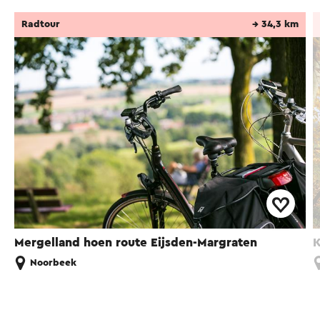
Radtour
→ 34,3 km
Mergelland hoen route Eijsden-Margraten
K
Noorbeek