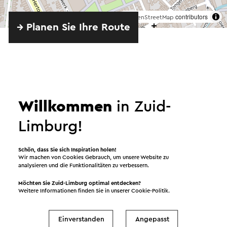
©
contributors
OpenStreetMap
→ Planen Sie Ihre Route
Senden Sie eine E-Mail
Willkommen
in Zuid-
Limburg!
Senden Sie eine E-Mail an Spencer’s. Ihre Nachricht
wird sofort nach dem Klicken auf "Senden"
Schön, dass Sie sich Inspiration holen!
Wir machen von Cookies Gebrauch, um unsere Website zu
gesendet. Unsere Datenschutzerklärung erläutert,
analysieren und die Funktionalitäten zu verbessern.
wie Visit Zuid-Limburg mit Ihren persönlichen
Möchten Sie Zuid-Limburg optimal entdecken?
Daten umgeht.
Weitere Informationen finden Sie in unserer
Cookie-Politik
.
Einverstanden
Angepasst
Name