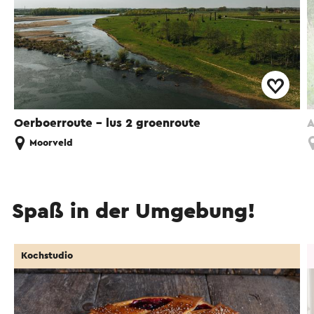
Oerboerroute – lus 2 groenroute
A
Moorveld
Spaß in der Umgebung!
Kochstudio