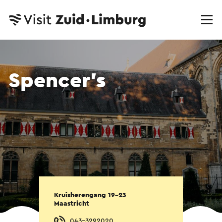
Spencer’s
Kruisherengang 19-23
Maastricht
043-3292020