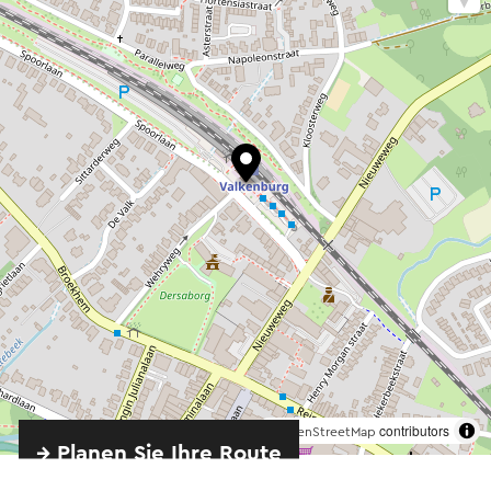
©
contributors
OpenStreetMap
→ Planen Sie Ihre Route