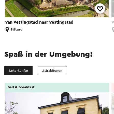
Van Vestingstad naar Vestingstad
V
Sittard
Spaß in der Umgebung!
Unterkünfte
Attraktionen
Bed & Breakfast