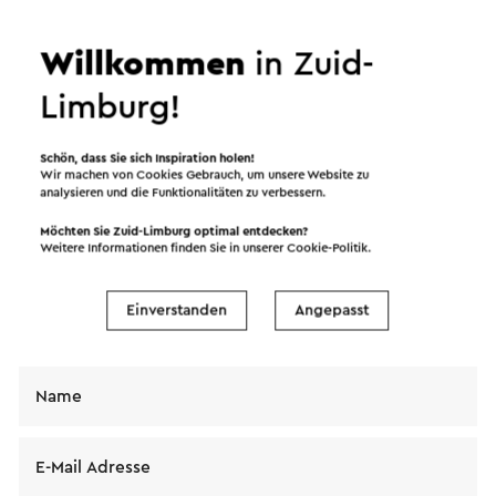
Willkommen
in Zuid-
Senden Sie eine E-Mail
Limburg!
Schön, dass Sie sich Inspiration holen!
Wir machen von Cookies Gebrauch, um unsere Website zu
analysieren und die Funktionalitäten zu verbessern.
Senden Sie eine E-Mail an Stationnerie De Guasco.
Ihre Nachricht wird sofort nach dem Klicken auf
Möchten Sie Zuid-Limburg optimal entdecken?
Weitere Informationen finden Sie in unserer
Cookie-Politik
.
"Senden" gesendet. Unsere Datenschutzerklärung
erläutert, wie Visit Zuid-Limburg mit Ihren
persönlichen Daten umgeht.
Einverstanden
Angepasst
Name
E-Mail Adresse