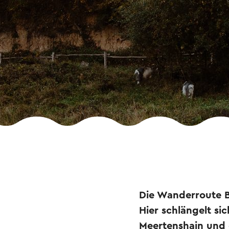
Die Wanderroute B
Hier schlängelt s
Meertenshain und 