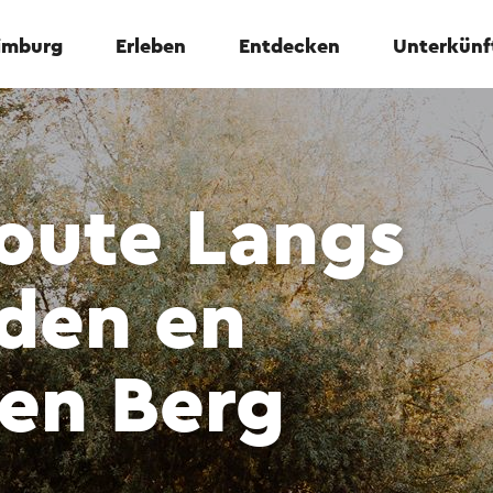
Limburg
Erleben
Entdecken
Unterkünf
oute Langs
den en
en Berg