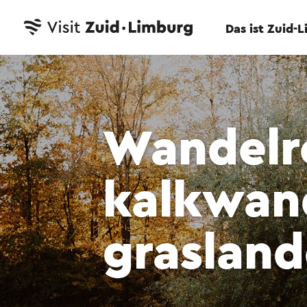
Das ist Zuid-
Wandelr
kalkwan
grasland