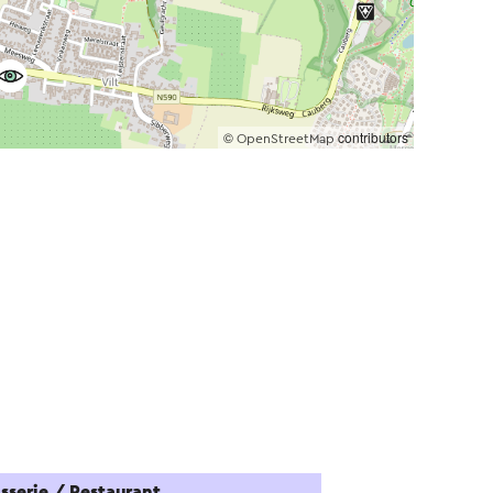
©
contributors
OpenStreetMap
sserie / Restaurant