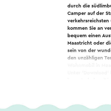
durch die südlimbu
Camper auf der St
verkehrsreichsten
kommen Sie an ver
bequem einen Ausf
Maastricht oder d
sein von der wund
den unzähligen Ter
Wohnmobil in Maas
Unter 'Download' k
herunterladen. Die
Hier
finden Sie we
Wenn Sie Kommenta
routepunt@visitzu