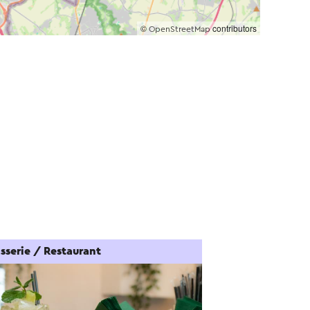
©
contributors
OpenStreetMap
sserie / Restaurant