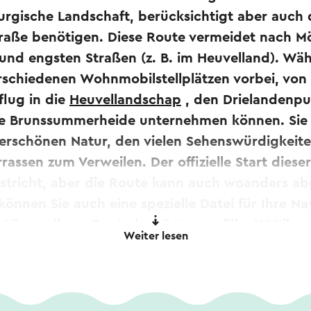
rgische Landschaft, berücksichtigt aber auch d
raße benötigen. Diese Route vermeidet nach Mö
 und engsten Straßen (z. B. im Heuvelland). Wä
schiedenen Wohnmobilstellplätzen vorbei, von 
lug in die
Heuvellandschap
, den Drielandenpu
ie Brunssummerheide unternehmen können. Sie
erschönen Natur, den vielen Sehenswürdigkeite
rassen zum Verweilen. Der offizielle Start diese
tricht, aber die Route kann auch woanders ab
önnen Sie auch eine spezielle Datei für Ihre Na
 Länge dieser Route beträgt ungefähr 111 Kilom
Weiter lesen
itere Informationen zu Wohnmobilstellplätzen i
re zur Route haben, können Sie diese an
idlimburg.nl melden
.