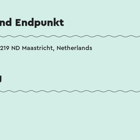
 Hilfe eines Online-Übersetzungsdienstes automatisch ü
und Endpunkt
219 ND Maastricht, Netherlands
g