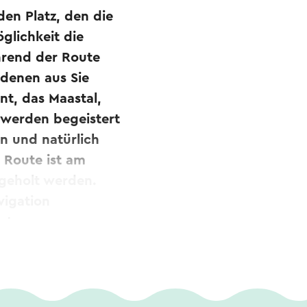
en Platz, den die
glichkeit die
hrend der Route
denen aus Sie
nt, das Maastal,
 werden begeistert
n und natürlich
r Route ist am
geholt werden.
vigation
eter.
n Süd-Limburg.