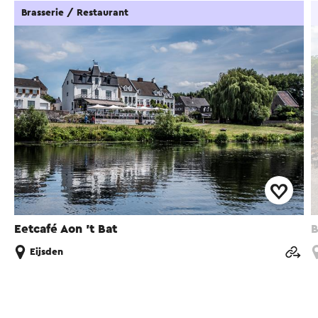
Brasserie / Restaurant
Eetcafé Aon 't Bat
B
Eijsden