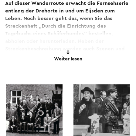
Auf dieser Wanderroute erwacht die Fernsehserie
entlang der Drehorte in und um Eijsden zum
Leben. Noch besser geht das, wenn Sie das
Streckenheft „Durch die Einrichtung des
Tagebuchs eines Schäferhundes“ bestellen,
abholen oder herunterladen. Neben der
Streckenbeschreibung werden auch Szenen und
Anekdoten beschrieben, die die Zeit wieder
Weiter lesen
lebendig werden lassen.
Dieser Text wurde mit Hilfe eines Online-
Übersetzungsdienstes automatisch übersetzt.