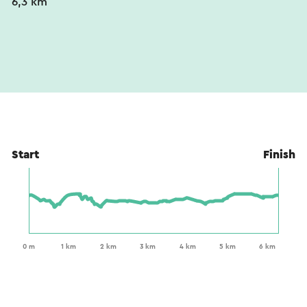
6,3 km
Start
Finish