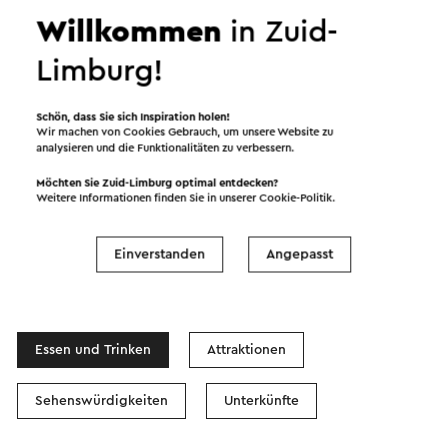
Willkommen
in Zuid-
Limburg!
Starten Sie die Route
Schön, dass Sie sich Inspiration holen!
Wir machen von Cookies Gebrauch, um unsere Website zu
©
contributors
OpenStreetMap
analysieren und die Funktionalitäten zu verbessern.
Filter anzeigen
Möchten Sie Zuid-Limburg optimal entdecken?
Weitere Informationen finden Sie in unserer
Cookie-Politik
.
Einverstanden
Angepasst
In dem Gebiet
Essen und Trinken
Attraktionen
Sehenswürdigkeiten
Unterkünfte