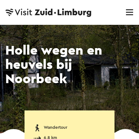
Holle wegen en
heuvels bij
Noorbeek
Wandertour
6,8 km