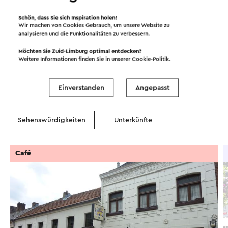
Filter anzeigen
Schön, dass Sie sich Inspiration holen!
Wir machen von Cookies Gebrauch, um unsere Website zu
analysieren und die Funktionalitäten zu verbessern.
Möchten Sie Zuid-Limburg optimal entdecken?
In dem Gebiet
Weitere Informationen finden Sie in unserer
Cookie-Politik
.
Einverstanden
Angepasst
Essen und Trinken
Attraktionen
Sehenswürdigkeiten
Unterkünfte
Café