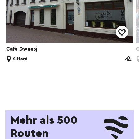
Café Dwaesj
C
Sittard
Mehr als 500
Routen