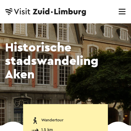
Historische
stadswandeling
Aken
Wandertour
1,5 km