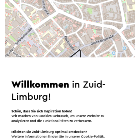
Starten Sie die Route
Willkommen
in Zuid-
©
contributors
Limburg!
OpenStreetMap
Filter anzeigen
Schön, dass Sie sich Inspiration holen!
Wir machen von Cookies Gebrauch, um unsere Website zu
analysieren und die Funktionalitäten zu verbessern.
Möchten Sie Zuid-Limburg optimal entdecken?
In dem Gebiet
Weitere Informationen finden Sie in unserer
Cookie-Politik
.