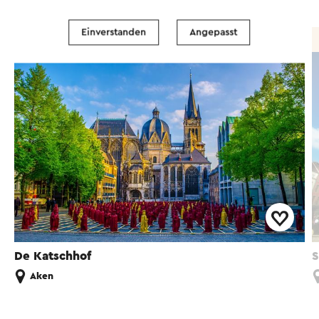
Einverstanden
Angepasst
Sehenswürdigkeit
De Katschhof
S
Aken