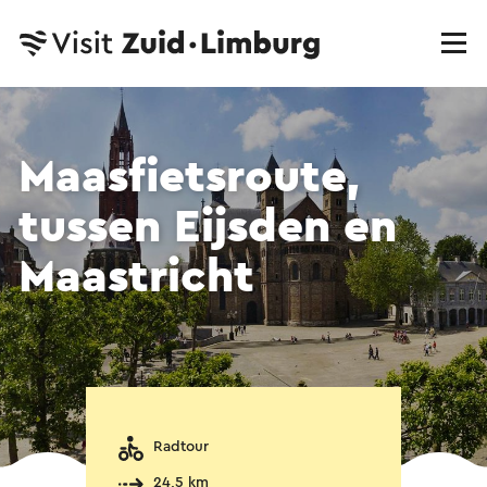
Maasfietsroute,
tussen Eijsden en
Maastricht
Radtour
24,5 km