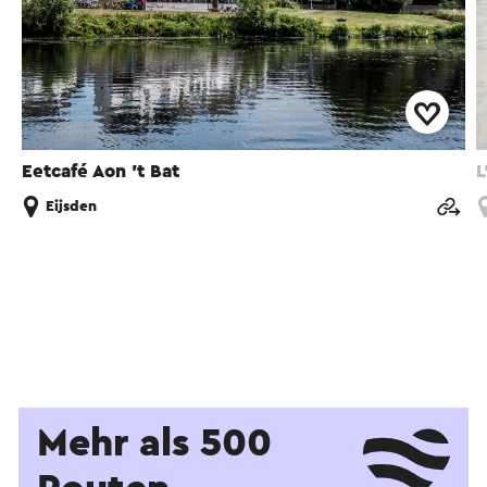
Eetcafé Aon 't Bat
L
Eijsden
Mehr als 500