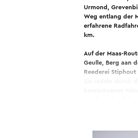
Urmond, Grevenbic
Weg entlang der Ma
erfahrene Radfahr
km.
Auf der Maas-Rout
Geulle, Berg aan d
Reederei Stiphout
Sie radeln durch d
bewachsenen Hänge
wachsenden Primel
und Sittard-Geleen
platziert wurden. 
Fluss sind unzähli
speziellen Maas-R