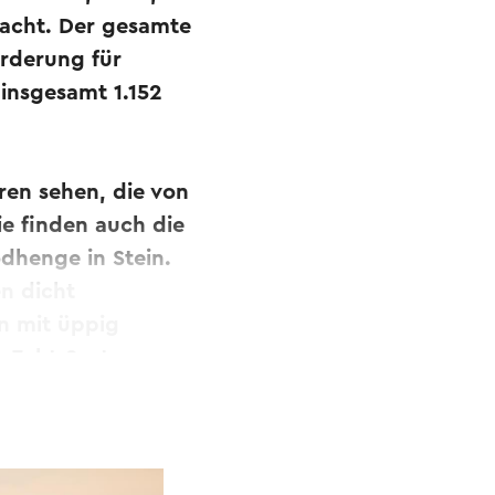
acht. Der gesamte
orderung für
insgesamt 1.152
ren sehen, die von
ie finden auch die
dhenge in Stein.
n dicht
n mit üppig
, Echt-Susteren
ür dieses
Projekt
Blick über den
folgen Sie den