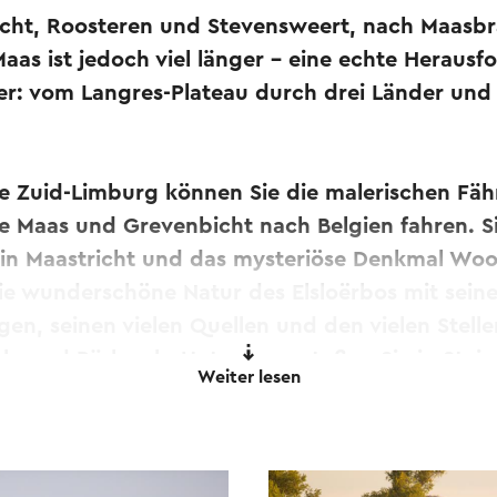
ht, Roosteren und Stevensweert, nach Maasbr
as ist jedoch viel länger - eine echte Herausf
er: vom Langres-Plateau durch drei Länder und 
e Zuid-Limburg können Sie die malerischen Fäh
e Maas und Grevenbicht nach Belgien fahren. S
 in Maastricht und das mysteriöse Denkmal Woo
ie wunderschöne Natur des Elsloërbos mit seine
n, seinen vielen Quellen und den vielen Stelle
n und Bärlauch. Unterwegs stoßen Sie in Stein
Weiter lesen
 auf einige kolossale Kunstwerke, die speziell f
Die gemütlichen Terrassen und Restaurants mit 
g. Um diesen spektakulären Radweg zu fahren, 
oute-Wegweisern.