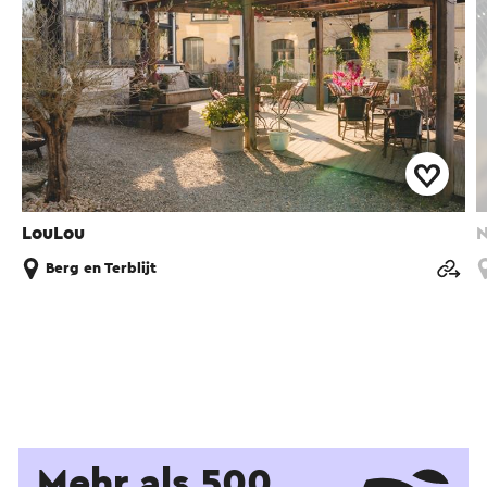
LouLou
N
Berg en Terblijt
Mehr als 500