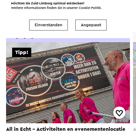
Möchten Sie Zuid-Limburg optimal entdecken?
Weitere Informationen finden Sie in unserer
Cookie-Politik
.
Attraktionen
Sehenswürdigkeiten
Einverstanden
Angepasst
Vergnügungszentrum
Tipp!
All in Echt - Activiteiten en evenementenlocatie
A