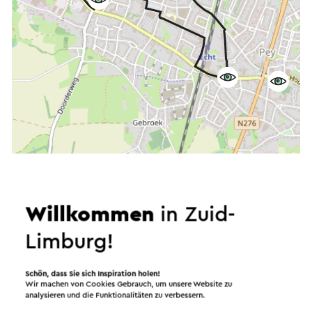
Starten Sie die Route
©
contributors
Willkommen
in Zuid-
OpenStreetMap
Filter anzeigen
Limburg!
Schön, dass Sie sich Inspiration holen!
Wir machen von Cookies Gebrauch, um unsere Website zu
analysieren und die Funktionalitäten zu verbessern.
In dem Gebiet