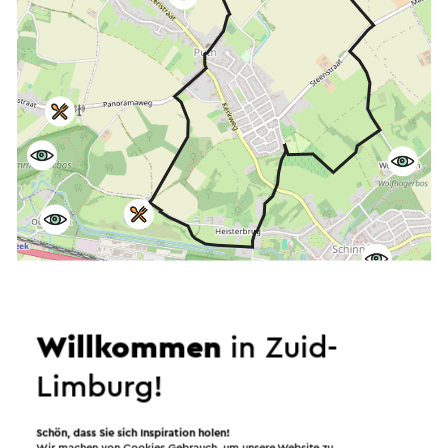
Starten Sie die Route
©
contributors
OpenStreetMap
Willkommen
in Zuid-
Filter anzeigen
Limburg!
Schön, dass Sie sich Inspiration holen!
Wir machen von Cookies Gebrauch, um unsere Website zu