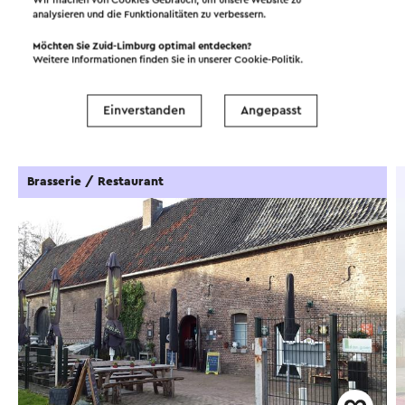
In dem Gebiet
analysieren und die Funktionalitäten zu verbessern.
Möchten Sie Zuid-Limburg optimal entdecken?
Weitere Informationen finden Sie in unserer
Cookie-Politik
.
Essen und Trinken
Sehenswürdigkeiten
Einverstanden
Angepasst
Unterkünfte
Brasserie / Restaurant